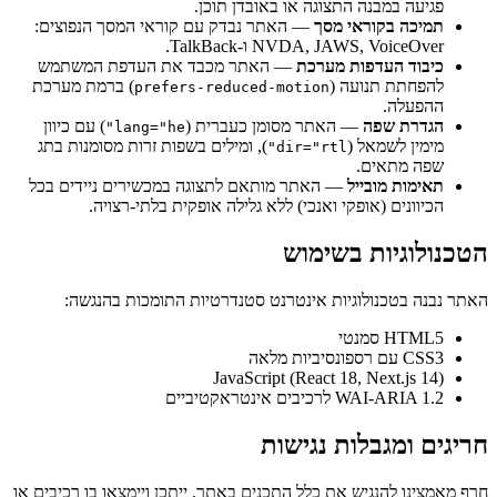
פגיעה במבנה התצוגה או באובדן תוכן.
תמיכה בקוראי מסך
— האתר נבדק עם קוראי המסך הנפוצים:
NVDA, JAWS, VoiceOver
ו-
TalkBack
.
כיבוד העדפות מערכת
— האתר מכבד את העדפת המשתמש
להפחתת תנועה (
) ברמת מערכת
prefers-reduced-motion
ההפעלה.
הגדרת שפה
— האתר מסומן כעברית (
) עם כיוון
lang="he"
מימין לשמאל (
), ומילים בשפות זרות מסומנות בתג
dir="rtl"
שפה מתאים.
תאימות מובייל
— האתר מותאם לתצוגה במכשירים ניידים בכל
הכיוונים (אופקי ואנכי) ללא גלילה אופקית בלתי-רצויה.
הטכנולוגיות בשימוש
האתר נבנה בטכנולוגיות אינטרנט סטנדרטיות התומכות בהנגשה:
HTML5
סמנטי
CSS3
עם רספונסיביות מלאה
JavaScript (React 18, Next.js 14)
WAI-ARIA 1.2
לרכיבים אינטראקטיביים
חריגים ומגבלות נגישות
חרף מאמצינו להנגיש את כלל התכנים באתר, ייתכן ויימצאו בו רכיבים או