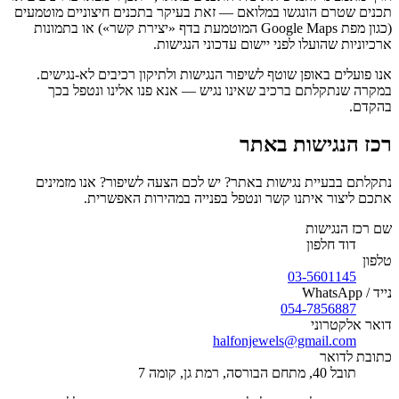
תכנים שטרם הונגשו במלואם — זאת בעיקר בתכנים חיצוניים מוטמעים
(כגון מפת Google Maps המוטמעת בדף «יצירת קשר») או בתמונות
ארכיוניות שהועלו לפני יישום עדכוני הנגישות.
אנו פועלים באופן שוטף לשיפור הנגישות ולתיקון רכיבים לא-נגישים.
במקרה שנתקלתם ברכיב שאינו נגיש — אנא פנו אלינו ונטפל בכך
בהקדם.
רכז הנגישות באתר
נתקלתם בבעיית נגישות באתר? יש לכם הצעה לשיפור? אנו מזמינים
אתכם ליצור איתנו קשר ונטפל בפנייה במהירות האפשרית.
שם רכז הנגישות
דוד חלפון
טלפון
03-5601145
נייד / WhatsApp
054-7856887
דואר אלקטרוני
halfonjewels@gmail.com
כתובת לדואר
תובל 40, מתחם הבורסה, רמת גן, קומה 7