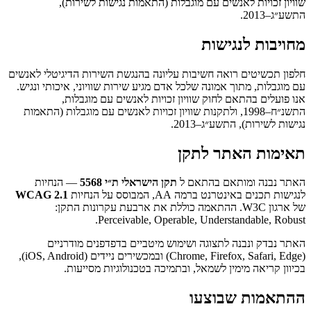
שוויון זכויות לאנשים עם מוגבלות (התאמות נגישות לשירות),
התשע״ג–2013.
מחויבות לנגישות
חלפון תכשיטים רואה חשיבות עליונה בהנגשת השירות הדיגיטלי לאנשים
עם מוגבלות, מתוך אמונה שלכל אדם מגיע שירות שוויוני, איכותי ונגיש.
אנו פועלים בהתאם לחוק שוויון זכויות לאנשים עם מוגבלות,
התשנ״ח–1998, ולתקנות שוויון זכויות לאנשים עם מוגבלות (התאמות
נגישות לשירות), התשע״ג–2013.
תאימות האתר לתקן
האתר נבנה ומותאם בהתאם ל
תקן הישראלי ת״י 5568
— הנחיות
לנגישות תכנים באינטרנט ברמה AA, המבוסס על הנחיות
WCAG 2.1
של ארגון W3C. ההתאמה כוללת את ארבעת עקרונות התקן:
.
Perceivable, Operable, Understandable, Robust
האתר נבדק ונבנה לתצוגה ושימוש מיטביים בדפדפנים מודרניים
(Chrome, Firefox, Safari, Edge) ובמכשירים ניידים (iOS, Android),
בכיוון קריאה מימין לשמאל, ובתמיכה בטכנולוגיות מסייעות.
ההתאמות שבוצעו