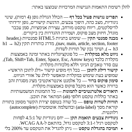
להלן רשימת התאמות הנגישות המרכזיות שבוצעו באתר:
תפריט נגישות פעיל בכל דף
— הכולל הגדלת גופן (4 רמות), שינוי
ניגודיות, מצב כהה, היפוך צבעים, הדגשת קישורים, גופן ידידותי
לדיסלקטים, ריווח טקסט מורחב, עצירת אנימציות, סמן עכבר
מוגדל, חיזוק מצב פוקוס, ושמירת ההגדרות בין ביקורים.
מבנה סמנטי תקין
— שימוש בתגיות HTML5 סמנטיות (header,
nav, main, article, section, footer), מדרג כותרות תקין (h1 → h2
→ h3), ושיוך נכון של תוויות לשדות.
ניווט מלא במקלדת
— כל פונקציונליות באתר זמינה באמצעות
מקלדת בלבד (Tab, Shift+Tab, Enter, Space, Esc, Arrow keys),
עם סדר טאבים הגיוני וללא מלכודות מקלדת.
קישור דילוג לתוכן
— בכל דף מופיע קישור «דלג לתוכן הראשי»
שמופיע בעת שימוש במקלדת ומאפשר לדלג על אזורי הניווט.
סימון פוקוס ברור
— כל אלמנט אינטראקטיבי מציג מסגרת זהב
ברורה כאשר הוא מקבל פוקוס באמצעות מקלדת.
תיאורים אלטרנטיביים לתמונות
— כל התמונות המשמעותיות
באתר כוללות טקסט חלופי (alt) המתאר את תוכנן.
תוויות לשדות טופס
— כל שדה בטופס יצירת הקשר מסומן בתווית
קוראת מסך (aria-label) ובהשלמה אוטומטית (autocomplete)
רלוונטית.
ניגודיות צבעים תואמת תקן
— יחס ניגודיות של 4.5:1 לפחות
לטקסט רגיל ו-3:1 לטקסט גדול, בהתאם ל-WCAG AA.
תמיכה בהגדלת טקסט
— ניתן להגדיל את הטקסט עד 200% בלי